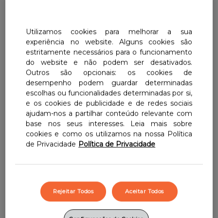
Centrum Plus Gingseng & Gingko
Centrum Junior
Centrum Imuno-C
Centrum Homem 50+
Utilizamos cookies para melhorar a sua
Centrum Plus Gingseng & Gingko
Energia & Vitalidade
experiência no website. Alguns cookies são
Centrum Mulher 50+
estritamente necessários para o funcionamento
Centrum Select 50+
Energia Dupla
do website e não podem ser desativados.
Centrum Select 50+
Outros são opcionais: os cookies de
Centrum Homem 50+
Um aporte de vitaminas e minerais para os
desempenho podem guardar determinadas
Centrum Imuno-C
nossos pequenos heróis. Centrum Júnior é
escolhas ou funcionalidades determinadas por si,
Centrum Mulher 50+
um suplemento alimentar com vitaminas e
e os cookies de publicidade e de redes sociais
ajudam-nos a partilhar conteúdo relevante com
minerais, numa fórmula completa e
base nos seus interesses. Leia mais sobre
equilibrada.
cookies e como os utilizamos na nossa Política
de Privacidade
Política de Privacidade
Suplemento alimentar que completa a
alimentação.
Proporciona múltiplos benefícios:
Rejeitar Todos
Aceitar Todos
suporte nutricional, desenvolvimento
cognitivo e desenvolvimento ósseo.