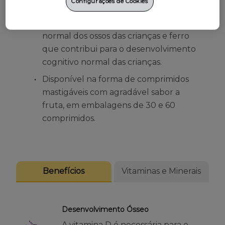
Configurações de Cookies
Com Vitamina D necessária para o
crescimento e desenvolvimento
normal dos ossos das crianças e ferro
que contribui para o desenvolvimento
cognitivo normal das crianças.
Disponível na forma de comprimidos
mastigáveis com agradável sabor a
fruta, em embalagens de 30 e 60
comprimidos.
Benefícios
Vitaminas e Minerais
Desenvolvimento Ósseo
A vitamina D é necessária para o