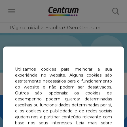
Página Inicial
Escolha O Seu Centrum
Produtos
Escolha o Seu Centrum
Todos
Sobre nós
Utilizamos cookies para melhorar a sua
Centrum Junior Gummies
Multivitamínicos
A ciência por trás de Centrum
experiência no website. Alguns cookies são
Escolha o Seu Centrum
estritamente necessários para o funcionamento
Centrum Adulto
Centrum Junior Gummies
Benefícios Específicos
do website e não podem ser desativados.
Outros são opcionais: os cookies de
Centrum Homem
Centrum Adulto
desempenho podem guardar determinadas
Centrum Movimento & Força
Compare os Produtos
escolhas ou funcionalidades determinadas por si,
Select Country
Centrum Junior
Portugal
Centrum Homem
e os cookies de publicidade e de redes sociais
Beleza & Colagénio
ajudam-nos a partilhar conteúdo relevante com
Centrum Mulher
Faça este pequeno
Centrum Mulher
base nos seus interesses. Leia mais sobre
Centrum Imunidade & Defesa