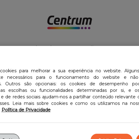
os
Sobre nós
Escolha o Seu Centrum
rodutos
 cookies para melhorar a sua experiência no website. Algun
nte necessários para o funcionamento do website e n
os. Outros são opcionais: os cookies de desempenho p
Compare os Produtos
as escolhas ou funcionalidades determinadas por si, e o
 e de redes sociais ajudam-nos a partilhar conteúdo relevante
esses. Leia mais sobre cookies e como os utilizamos na noss
Política de Privacidade