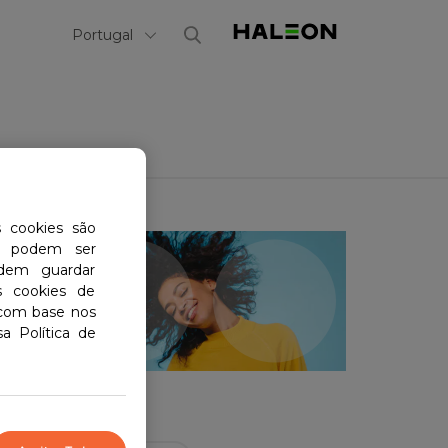
Select Country
Portugal
s cookies são
ão podem ser
odem guardar
s cookies de
 com base nos
a Política de