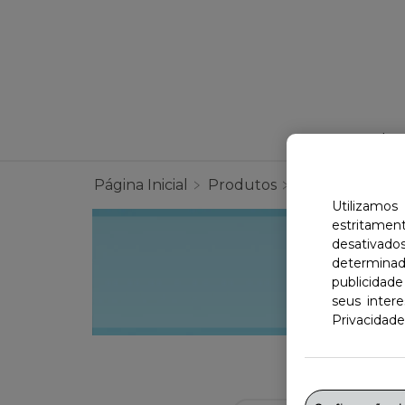
Produt
Página Inicial
Produtos
Compare Os P
Utilizamos
estritame
desativad
determinad
publicidade
seus inter
Privacidade