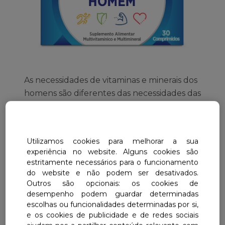
Centrum Plus Gingseng & Gingko
Centrum Junior
Centrum Imuno-C
Centrum Homem 50+
Centrum Plus Gingseng & Gingko
Energia & Vitalidade
Centrum Mulher 50+
Centrum Select 50+
Energia Dupla
Centrum Select 50+
Centrum Homem 50+
As necessidades de vitaminas e minerais dos
Centrum Imuno-C
homens são diferentes das necessidades das
Centrum Mulher 50+
mulheres. Centrum Homem é um
suplemento alimentar com vitaminas e
minerais para homens. Com uma fórmula
Utilizamos cookies para melhorar a sua
especificamente equilibrada com
experiência no website. Alguns cookies são
quantidades reforçadas de vitaminas e
estritamente necessários para o funcionamento
minerais que ajudam a satisfazer as
do website e não podem ser desativados.
Outros são opcionais: os cookies de
necessidades específicas dos homens.
desempenho podem guardar determinadas
escolhas ou funcionalidades determinadas por si,
Fórmula com elevado teor de Vitamina
e os cookies de publicidade e de redes sociais