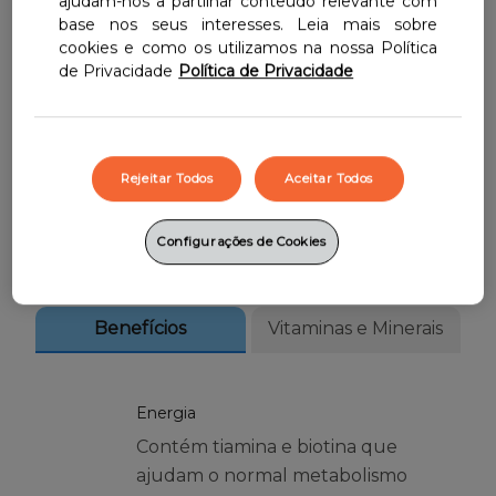
ajudam-nos a partilhar conteúdo relevante com
D que contribui para o funcionamento
base nos seus interesses. Leia mais sobre
normal dos músculos.
cookies e como os utilizamos na nossa Política
Com Tiamina (Vitamina B1) que
de Privacidade
Política de Privacidade
contribui para o normal
funcionamento do coração.
Disponível na forma de comprimidos,
Rejeitar Todos
Aceitar Todos
em embalagens de 30 comprimidos.
Configurações de Cookies
Benefícios
Vitaminas e Minerais
Energia
Contém tiamina e biotina que
ajudam o normal metabolismo