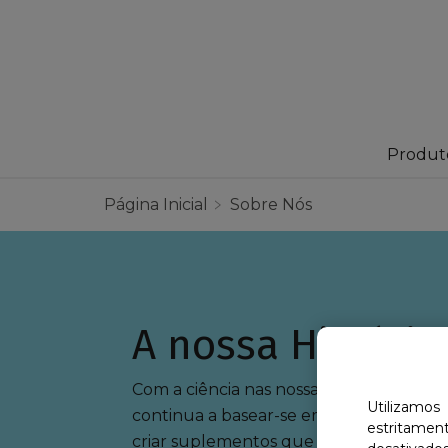
Produt
Página Inicial
Sobre Nós
A nossa História
Com a ciência nas nossas raízes, Centr
Utilizamos
continua a basear-se em estudos científ
estritame
criar suplementos que ajudem a satisfa