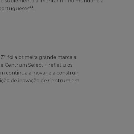
a o suplemento alimentar nº1 no mundo* e a
portugueses**.
, foi a primeira grande marca a
e Centrum Select + refletiu os
m continua a inovar e a construir
radição de inovação de Centrum em