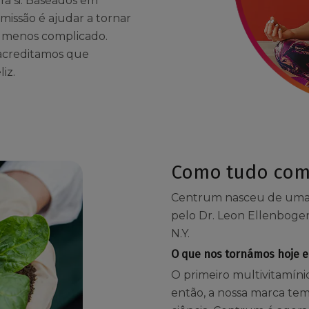
ara si. Baseados em
 missão é ajudar a tornar
 menos complicado.
acreditamos que
iz.
Como tudo co
Centrum nasceu de uma 
pelo Dr. Leon Ellenbogen
N.Y.
O que nos tornámos hoje e
O primeiro multivitamín
então, a nossa marca tem