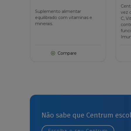
Cent
Suplemento alimentar
vez 
equilibrado com vitaminas e
C, V
minerais.
cont
func
Imuni
Compare
Não sabe que Centrum esco
Escolha o seu Centrum