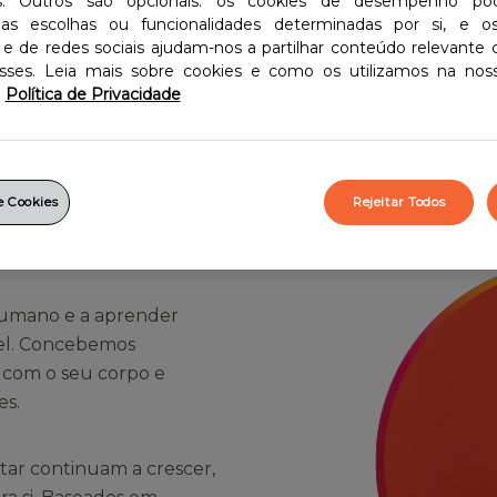
os. Outros são opcionais: os cookies de desempenho p
pessoas.
as escolhas ou funcionalidades determinadas por si, e o
 e de redes sociais ajudam-nos a partilhar conteúdo relevante
es.
esses. Leia mais sobre cookies e como os utilizamos na noss
Política de Privacidade
e Cookies
Rejeitar Todos
humano e a aprender
vel. Concebemos
com o seu corpo e
es.
tar continuam a crescer,