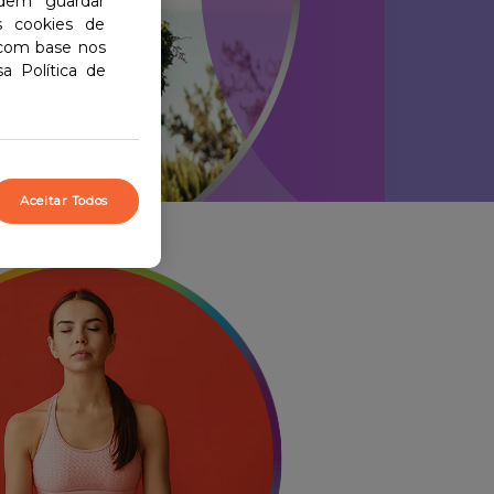
odem guardar
s cookies de
 com base nos
a Política de
Aceitar Todos