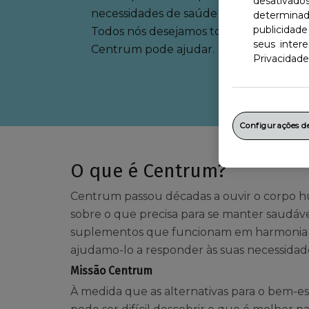
desativad
necessidades de saúde e bem-estar das 
determinad
publicidade
Todos nós desejamos tornar-nos melhor
seus inter
Centrum pode ajudar.
Privacidade
Configurações d
O que é Centrum?
Centrum passou décadas a ouvir o corpo 
sobre o que precisa para se manter saudá
suplementos que funcionam em harmonia 
ajudamo-lo a responder às suas necessidad
Missão Centrum
À medida que as alternativas para o bem-es