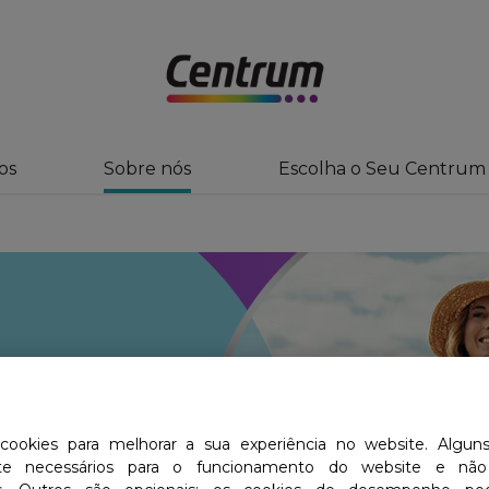
os
Sobre nós
Escolha o Seu Centrum
um
 cookies para melhorar a sua experiência no website. Algun
icos para
nte necessários para o funcionamento do website e n
zer as