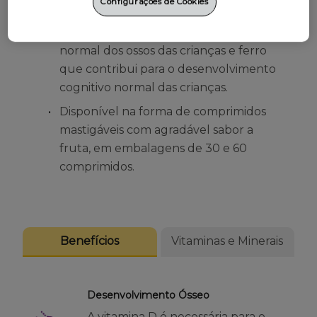
Configurações de Cookies
Com Vitamina D necessária para o
crescimento e desenvolvimento
normal dos ossos das crianças e ferro
que contribui para o desenvolvimento
cognitivo normal das crianças.
Disponível na forma de comprimidos
mastigáveis com agradável sabor a
fruta, em embalagens de 30 e 60
comprimidos.
Benefícios
Vitaminas e Minerais
Desenvolvimento Ósseo
A vitamina D é necessária para o