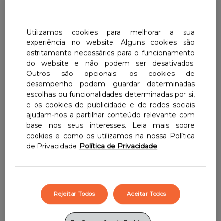
Centrum Plus Gingseng & Gingko
Centrum Junior
Centrum Imuno-C
Centrum Homem 50+
Utilizamos cookies para melhorar a sua
Centrum Plus Gingseng & Gingko
Energia & Vitalidade
experiência no website. Alguns cookies são
Centrum Mulher 50+
estritamente necessários para o funcionamento
Centrum Select 50+
Energia Dupla
do website e não podem ser desativados.
Centrum Select 50+
Outros são opcionais: os cookies de
Centrum Homem 50+
Um aporte de vitaminas e minerais para os
desempenho podem guardar determinadas
Centrum Imuno-C
nossos pequenos heróis. Centrum Júnior é
escolhas ou funcionalidades determinadas por si,
Centrum Mulher 50+
um suplemento alimentar com vitaminas e
e os cookies de publicidade e de redes sociais
ajudam-nos a partilhar conteúdo relevante com
minerais, numa fórmula completa e
base nos seus interesses. Leia mais sobre
equilibrada.
cookies e como os utilizamos na nossa Política
de Privacidade
Política de Privacidade
Suplemento alimentar que completa a
alimentação.
Proporciona múltiplos benefícios:
Rejeitar Todos
Aceitar Todos
suporte nutricional, desenvolvimento
cognitivo e desenvolvimento ósseo.